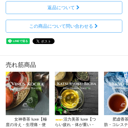
返品について
この商品について問い合わせる
売れ筋商品
女神香茶 luxe【極
活力美茶 luxe【つ
肥虚香
度の冷え・生理痛・便
らい疲れ・体が重い・
肪・コレステ