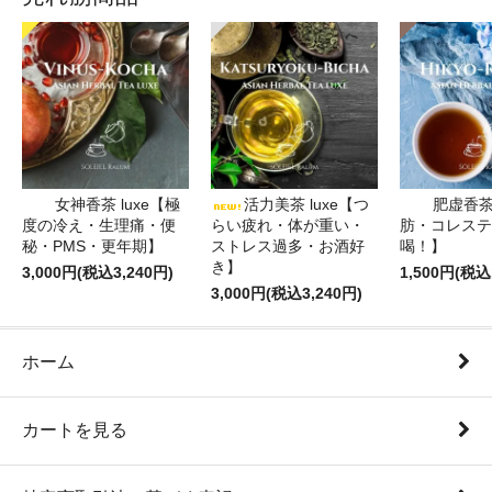
女神香茶 luxe【極
活力美茶 luxe【つ
肥虚香
度の冷え・生理痛・便
らい疲れ・体が重い・
肪・コレステ
秘・PMS・更年期】
ストレス過多・お酒好
喝！】
き】
3,000円(税込3,240円)
1,500円(税込
3,000円(税込3,240円)
ホーム
カートを見る