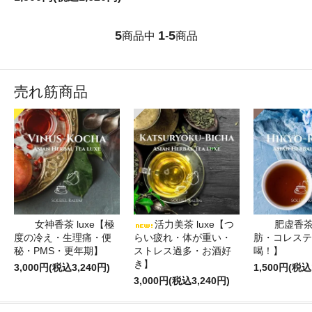
5
1
5
商品中
-
商品
売れ筋商品
女神香茶 luxe【極
活力美茶 luxe【つ
肥虚香
度の冷え・生理痛・便
らい疲れ・体が重い・
肪・コレステ
秘・PMS・更年期】
ストレス過多・お酒好
喝！】
き】
3,000円(税込3,240円)
1,500円(税込
3,000円(税込3,240円)